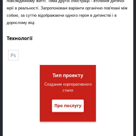
повсякденному житті. Тема другої ілюстрації - втілення дитячої
мрії в реальності. Запропоновані варіанти органічно пов'язані між
собою, за суттю відображаючи одного героя в дитинстві і в
дорослому віці.
Технології
Тип проекту
Создание корпоративного
стиля
Про послугу