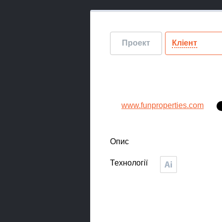
Проект
Кліент
www.funproperties.com
Опис
Технології