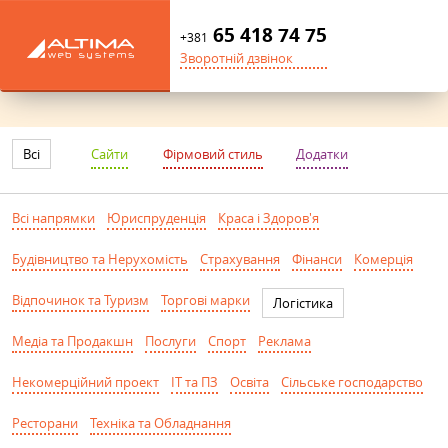
65 418 74 75
+381
Зворотній дзвінок
Всі
Сайти
Фірмовий стиль
Додатки
Всі напрямки
Юриспруденція
Краса і Здоров'я
Будівництво та Нерухомість
Страхування
Фінанси
Комерція
Відпочинок та Туризм
Торгові марки
Логістика
Медіа та Продакшн
Послуги
Спорт
Реклама
Некомерційний проект
IT та ПЗ
Освіта
Сільське господарство
Ресторани
Техніка та Обладнання